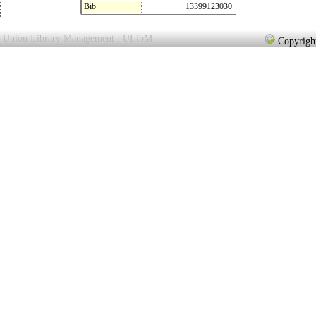
Bib
13399123030
Union Library Management : ULibM
Copyright