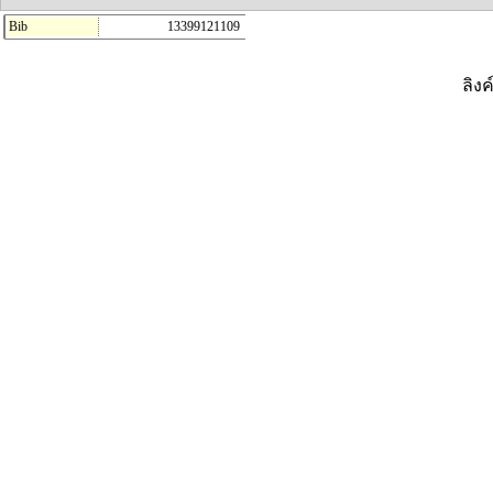
Bib
13399121109
ลิงค