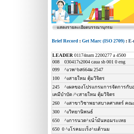
แสดงรายละเอียดบรรณานุกรม
Brief Record
:
Get Marc (ISO 2709)
:
E-
LEADER
01174nam 2200277 a 4500
008 030417s2004 caua sb 001 0 eng
099 ^aวพ^bส664ผ 2547
100 ^aสายใหม ตุ้มวิจิตร
245 ^aผลของโปรแกรมการจัดการกับอากา
เคมีบำบัด /^cสายใหม ตุ้มวิจิตร
260 ^aสาขาวิชาพยาสบาลศาสตร์ คณะพ
300 ^aวิทยานิพนธ์
650 ^aการนวด^xนำ้มันหอมระเหย
650 0 ^aโรคมะเร็ง^xเต้านม