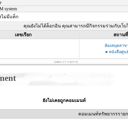
r
BM system
งไม่มีแท็ก
คุณยังไม่ได้ล็อกอิน คุณสามารถมีกิจกรรมร่วมกับเว็บไซ
เลขเรียก
สถานที่
ห้องสมุดสาข
►หนังสือศูนย
[แสดง 1/1 รายการ]
ment
ยังไม่เคยถูกคอมเมนท์
คอมเมนท์ทรัพยากรรายกา