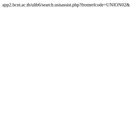
app2.bcnt.ac.th/ulib6/search.usisassist.php?fromrefcode=UNION