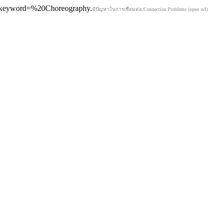
02&keyword=%20Choreography.
มีปัญหาในการเชื่อมต่อ/Connection Problems (open url)