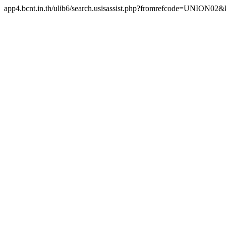
app4.bcnt.in.th/ulib6/search.usisassist.php?fromrefcode=UNION