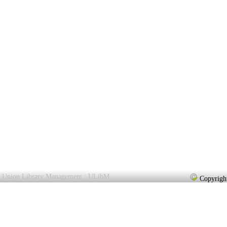
Union Library Management : ULibM
Copyright