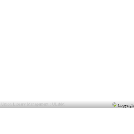
Union Library Management : ULibM
Copyright