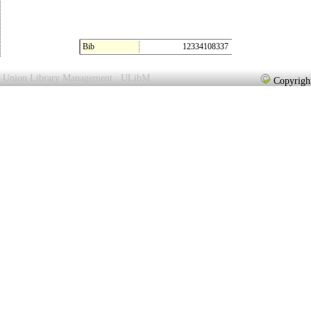
Bib
12334108337
Union Library Management : ULibM
Copyright