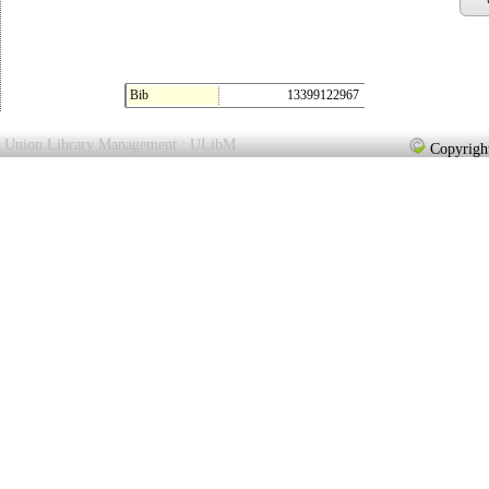
Bib
13399122967
Union Library Management : ULibM
Copyright