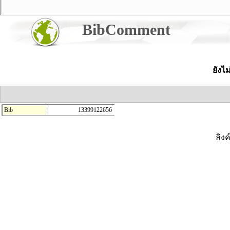
BibComment
ยังไ
Bib
13399122656
ลิงค