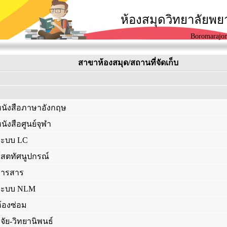
ห้องสมุดวิทยาลัยพ
Boromarajon
สาขาห้องสมุด/สถานที่จัดเก็บ
หนังสือภาษาอังกฤษ
นังสือศูนย์จุฬา
ระบบ LC
โสตทัศนูปกรณ์
วารสาร
ระบบ NLM
้องซ่อม
ิจัย-วิทยานิพนธ์