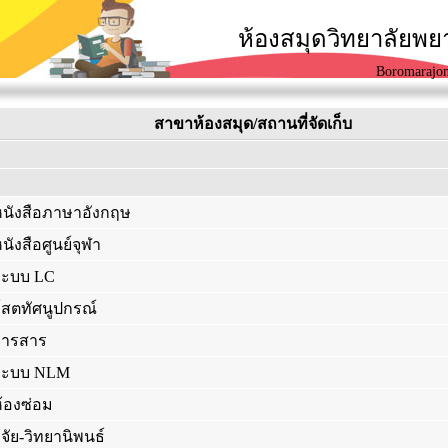
ห้องสมุดวิทยาลัยพ
Boromarajon
สาขาห้องสมุด/สถานที่จัดเก็บ
หนังสือภาษาอังกฤษ
นังสือศูนย์จุฬา
ระบบ LC
โสตทัศนูปกรณ์
วารสาร
ระบบ NLM
้องซ่อม
ิจัย-วิทยานิพนธ์