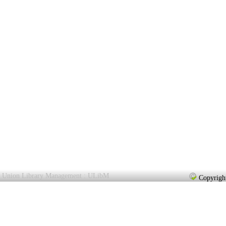
Union Library Management : ULibM
Copyright